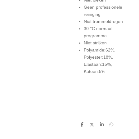
Geen professionele
reiniging
Niet trommeldrogen
30 °C normaal
programma
Niet strijken
Polyamide:62%,
Polyester:18%,
Elastaan:15%,
Katoen:5%
D
D
S
D
e
e
h
e
l
e
a
l