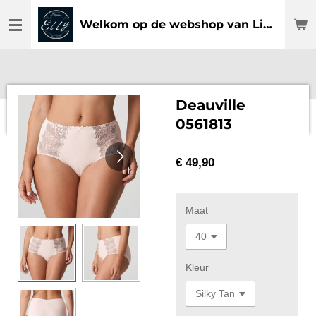
Ga
Welkom op de webshop van Lingerie Elly
direct
naar
de
hoofdinhoud
Deauville
0561813
€ 49,90
Maat
Kleur