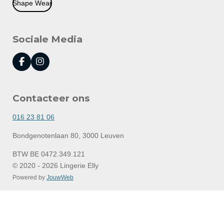
Shape Wear
Sociale Media
F
I
a
n
c
s
e
t
Contacteer ons
b
a
o
g
o
r
016 23 81 06
k
a
m
Bondgenotenlaan 80, 3000 Leuven
BTW BE 0472.349.121
© 2020 - 2026 Lingerie Elly
Powered by
JouwWeb