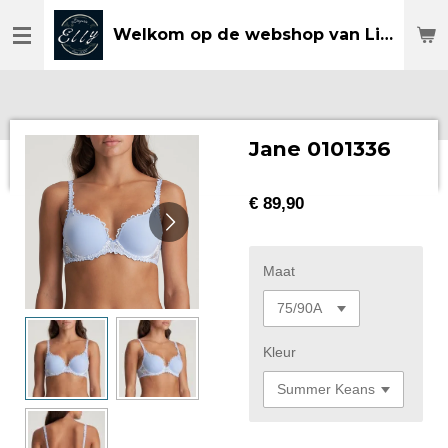
Ga
Welkom op de webshop van Lingerie Elly
direct
naar
de
hoofdinhoud
Jane 0101336
€ 89,90
Maat
Kleur