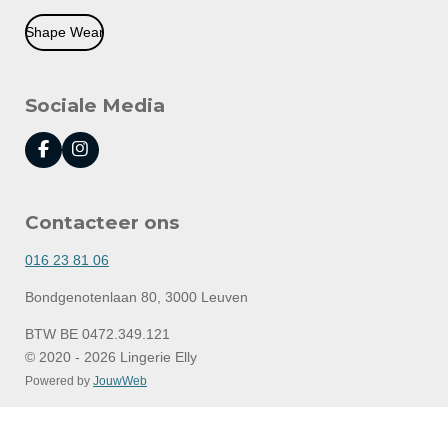
Shape Wear
Sociale Media
F
I
a
n
c
s
e
t
Contacteer ons
b
a
o
g
o
r
016 23 81 06
k
a
m
Bondgenotenlaan 80, 3000 Leuven
BTW BE 0472.349.121
© 2020 - 2026 Lingerie Elly
Powered by
JouwWeb