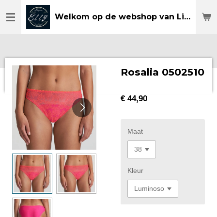
Ga
Welkom op de webshop van Lingerie Elly
direct
naar
de
hoofdinhoud
Rosalia 0502510
€ 44,90
Maat
Kleur