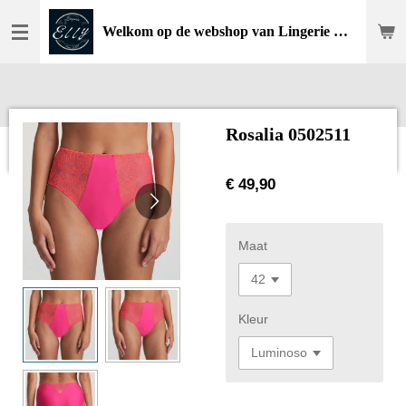
Ga
Welkom op de webshop van Lingerie Elly
direct
naar
de
hoofdinhoud
Rosalia 0502511
€ 49,90
Maat
Kleur