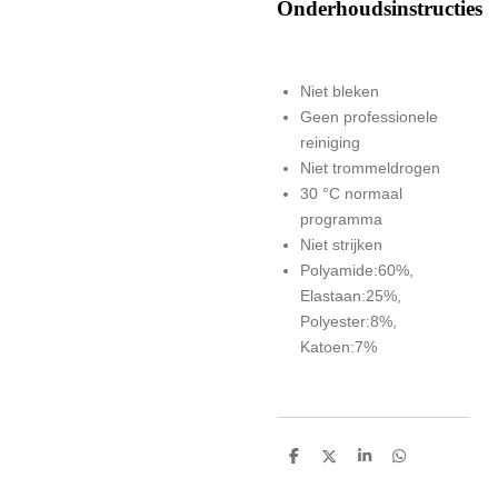
Onderhoudsinstructies
Niet bleken
Geen professionele
reiniging
Niet trommeldrogen
30 °C normaal
programma
Niet strijken
Polyamide:60%,
Elastaan:25%,
Polyester:8%,
Katoen:7%
D
D
S
D
e
e
h
e
l
e
a
l