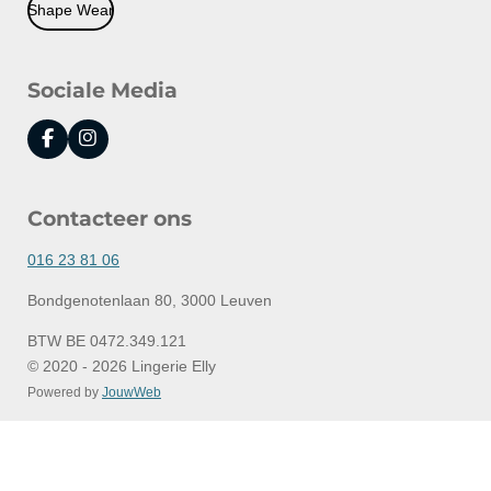
Shape Wear
Sociale Media
F
I
a
n
c
s
e
t
Contacteer ons
b
a
o
g
o
r
016 23 81 06
k
a
m
Bondgenotenlaan 80, 3000 Leuven
BTW BE 0472.349.121
© 2020 - 2026 Lingerie Elly
Powered by
JouwWeb