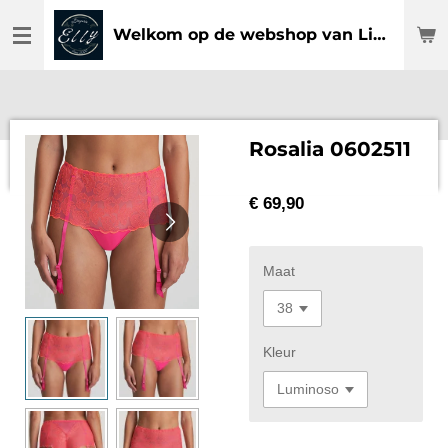
Ga
Welkom op de webshop van Lingerie Elly
direct
naar
de
hoofdinhoud
Rosalia 0602511
€ 69,90
Maat
Kleur