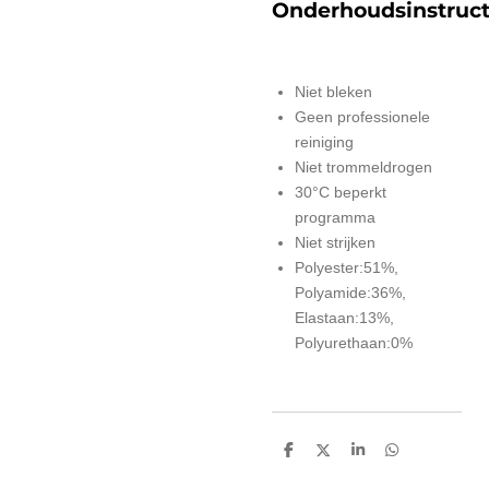
Onderhoudsinstruct
Niet bleken
Geen professionele
reiniging
Niet trommeldrogen
30°C beperkt
programma
Niet strijken
Polyester:51%,
Polyamide:36%,
Elastaan:13%,
Polyurethaan:0%
D
D
S
D
e
e
h
e
l
e
a
l