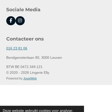
Sociale Media
F
I
a
n
c
s
e
t
Contacteer ons
b
a
o
g
o
r
016 23 81 06
k
a
m
Bondgenotenlaan 80, 3000 Leuven
BTW BE 0472.349.121
© 2020 - 2026 Lingerie Elly
Powered by
JouwWeb
Deze website gebruikt cookies voor analyse-