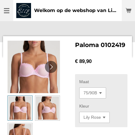
Ga
Welkom op de webshop van Lingerie Elly
direct
naar
de
hoofdinhoud
Paloma 0102419
€ 89,90
Maat
Kleur