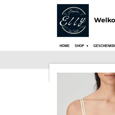
Ga
direct
naar
Welko
de
hoofdinhoud
HOME
SHOP
GESCHENKB