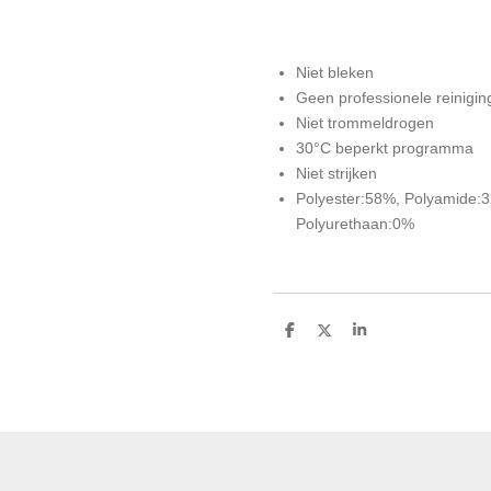
Niet bleken
Geen professionele reinigin
Niet trommeldrogen
30°C beperkt programma
Niet strijken
Polyester:58%, Polyamide:3
Polyurethaan:0%
D
D
S
e
e
h
l
e
a
e
l
r
n
e