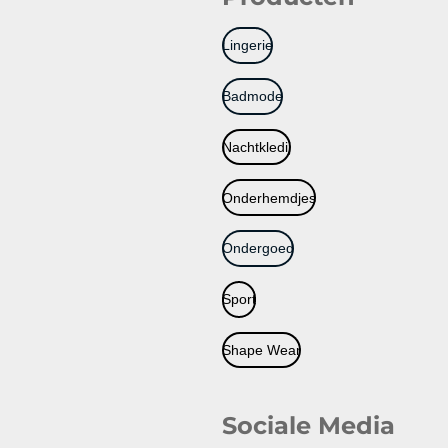
Lingerie
Badmode
Nachtkledij
Onderhemdjes
Ondergoed
Sport
Shape Wear
Sociale Media