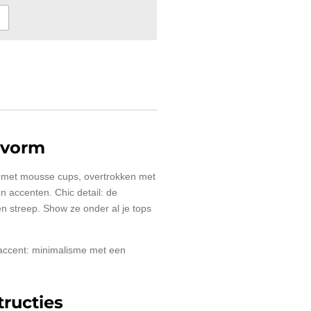
tvorm
h met mousse cups, overtrokken met
en accenten. Chic detail: de
 streep. Show ze onder al je tops
accent: minimalisme met een
ructies