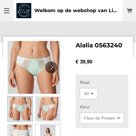
Ga
Welkom op de webshop van Lingerie Elly
direct
naar
de
hoofdinhoud
Alalia 0563240
€ 39,90
Maat
Kleur