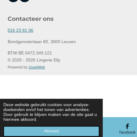
a
n
c
s
e
t
Contacteer ons
b
a
o
g
o
r
016 23 81 06
k
a
m
Bondgenotenlaan 80, 3000 Leuven
BTW BE 0472.349.121
© 2020 - 2026 Lingerie Elly
Powered by
JouwWeb
Deze website gebruikt cookies voor analyse-
doeleinden en/of het tonen van advertenties.
Door gebruik te blijven maken van de site gaat u
hiermee akkoord.
Akkoord
E-mailadres
Telefoonnummer
Kaart
Facebook