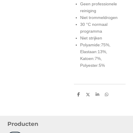
Geen professionele
reiniging
Niet trommeldrogen
30 °C normaal
programma
Niet strijken
Polyamide:75%,
Elastaan:13%,
Katoen:7%,
Polyester:5%
D
D
S
D
e
e
h
e
l
e
a
l
e
l
r
e
n
e
n
Producten