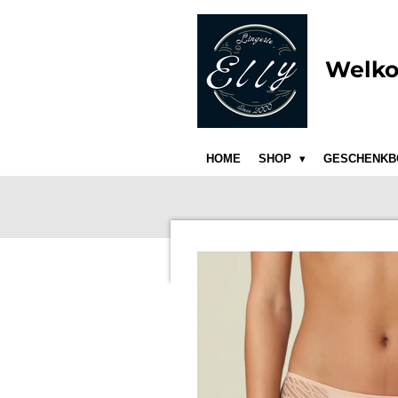
Ga
direct
naar
Welko
de
hoofdinhoud
HOME
SHOP
GESCHENKB