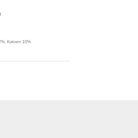
g
22%, Katoen:10%