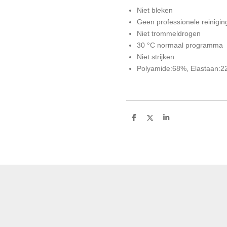
Niet bleken
Geen professionele reinigin
Niet trommeldrogen
30 °C normaal programma
Niet strijken
Polyamide:68%, Elastaan:
D
D
S
e
e
h
l
e
a
e
l
r
n
e