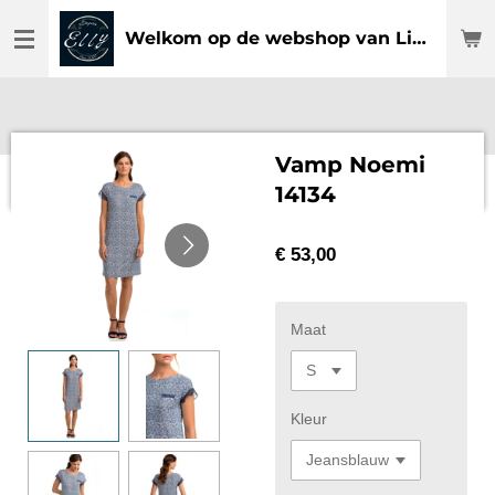
Ga
Welkom op de webshop van Lingerie Elly
direct
naar
de
hoofdinhoud
Vamp Noemi
14134
€ 53,00
Maat
Kleur