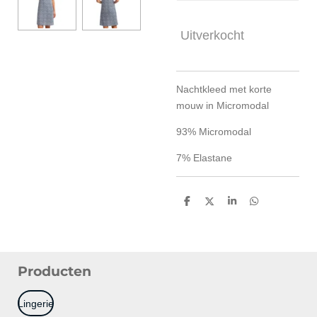
Uitverkocht
Nachtkleed met korte
mouw in Micromodal
93% Micromodal
7% Elastane
D
D
S
D
e
e
h
e
l
e
a
l
e
l
r
e
n
e
n
Producten
Lingerie