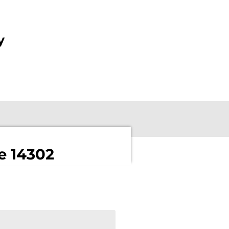
y
 14302