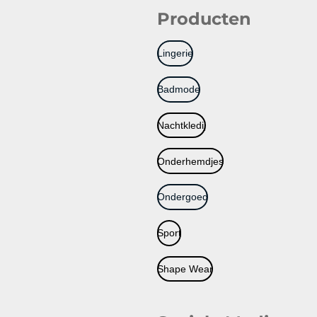
Producten
Lingerie
Badmode
Nachtkledij
Onderhemdjes
Ondergoed
Sport
Shape Wear