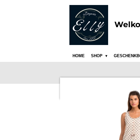
Ga
direct
naar
Welko
de
hoofdinhoud
HOME
SHOP
GESCHENKB