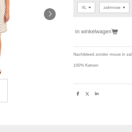
In winkelwagen
Nachtkleed zonder mouw in zal
100% Katoen
D
D
S
e
e
h
l
e
a
e
l
r
n
e