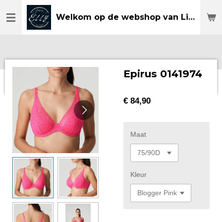
Ga
Welkom op de webshop van Lingerie Elly
direct
naar
de
hoofdinhoud
Epirus 0141974
€ 84,90
Maat
Kleur