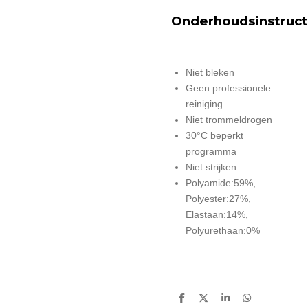
Onderhoudsinstruct
Niet bleken
Geen professionele
reiniging
Niet trommeldrogen
30°C beperkt
programma
Niet strijken
Polyamide:59%,
Polyester:27%,
Elastaan:14%,
Polyurethaan:0%
D
D
S
D