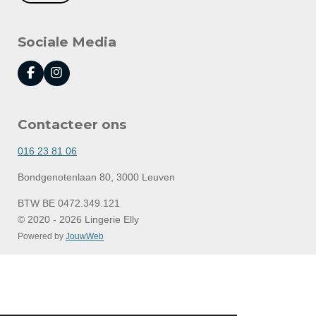
Sociale Media
F
I
a
n
c
s
e
t
Contacteer ons
b
a
o
g
o
r
016 23 81 06
k
a
m
Bondgenotenlaan 80, 3000 Leuven
BTW BE 0472.349.121
© 2020 - 2026 Lingerie Elly
Powered by
JouwWeb