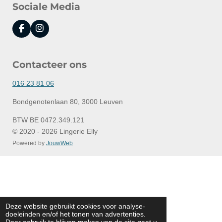
Sociale Media
F
I
a
n
c
s
e
t
Contacteer ons
b
a
o
g
o
r
016 23 81 06
k
a
m
Bondgenotenlaan 80, 3000 Leuven
BTW BE 0472.349.121
© 2020 - 2026 Lingerie Elly
Powered by
JouwWeb
Deze website gebruikt cookies voor analyse-
doeleinden en/of het tonen van advertenties.
Door gebruik te blijven maken van de site gaat u