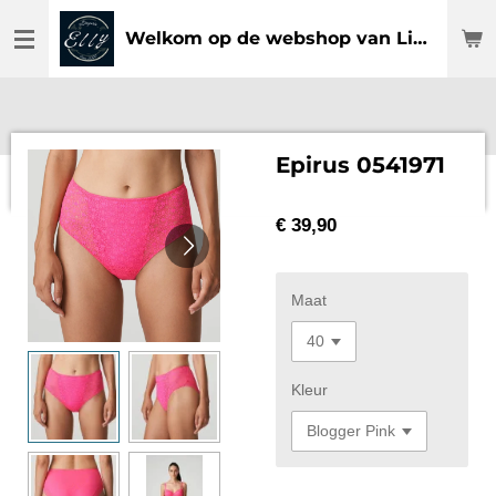
Ga
Welkom op de webshop van Lingerie Elly
direct
naar
de
hoofdinhoud
Epirus 0541971
€ 39,90
Maat
Kleur