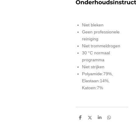
Onderhoudsinstruct
Niet bleken
Geen professionele
reiniging
Niet trommeldrogen
30 °C normaal
programma
Niet strijken
Polyamide:79%,
Elastaan:14%,
Katoen:7%
D
D
S
D
e
e
h
e
l
e
a
l
e
l
r
e