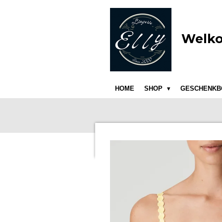
Ga
direct
naar
Welko
de
hoofdinhoud
HOME
SHOP
GESCHENKB