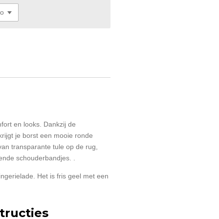
ort en looks. Dankzij de
ijgt je borst een mooie ronde
an transparante tule op de rug,
zende schouderbandjes. .
ingerielade. Het is fris geel met een
ructies