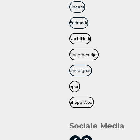
Lingerie
Badmode
Nachtkledij
Onderhemdjes
Ondergoed
Sport
Shape Wear
Sociale Media