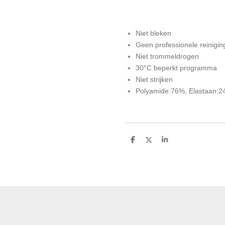
Niet bleken
Geen professionele reinigin
Niet trommeldrogen
30°C beperkt programma
Niet strijken
Polyamide:76%, Elastaan:2
D
D
S
e
e
h
l
e
a
e
l
r
n
e