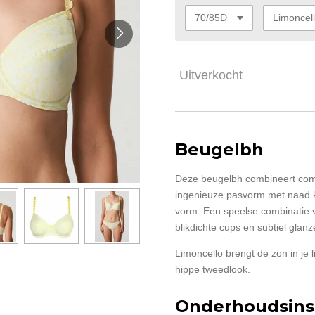
Uitverkocht
Beugelbh
Deze beugelbh combineert comf
ingenieuze pasvorm met naad kr
vorm. Een speelse combinatie v
blikdichte cups en subtiel glan
Limoncello brengt de zon in je l
hippe tweedlook.
Onderhoudsinst