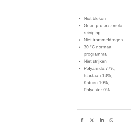
Niet bleken
Geen professionele
reiniging
Niet trommeldrogen
30 °C normaal
programma
Niet strijken
Polyamide:77%,
Elastaan:13%,
Katoen:10%,
Polyester:0%
D
D
S
D
e
e
h
e
l
e
a
l
e
l
r
e