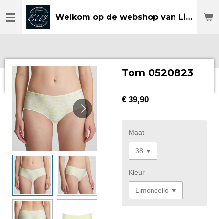
Ga
Welkom op de webshop van Lingerie Elly
direct
naar
de
hoofdinhoud
Tom 0520823
€ 39,90
Maat
Kleur