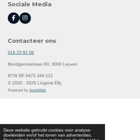
Sociale Media
F
I
a
n
c
s
e
t
Contacteer ons
b
a
o
g
o
r
016 23 81 06
k
a
m
Bondgenotenlaan 80, 3000 Leuven
BTW BE 0472.349.121
© 2020 - 2026 Lingerie Elly
Powered by
JouwWeb
Deze website gebruikt cookies voor analyse-
doeleinden en/of het tonen van advertenties.
Door gebruik te blijven maken van de site gaat u