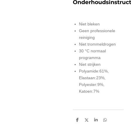
Onderhoudsinstruct
Niet bleken
Geen professionele
reiniging
Niet trommeldrogen
30 °C normaal
programma
Niet strijken
Polyamide:61%,
Elastaan:23%,
Polyester:9%,
Katoen:7%
D
D
S
D
e
e
h
e
l
e
a
l