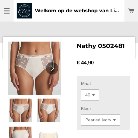
Ga
Welkom op de webshop van Lingerie Elly
direct
naar
de
hoofdinhoud
Nathy 0502481
€ 44,90
Maat
Kleur