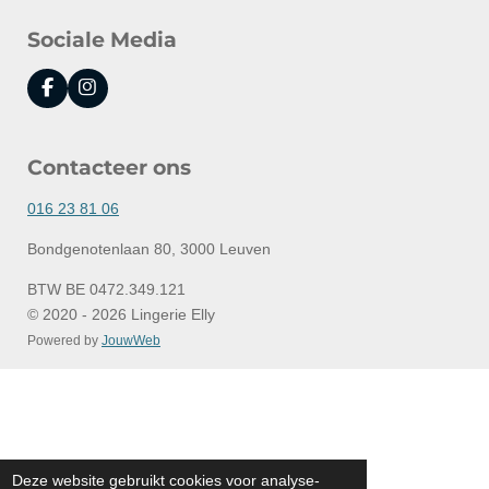
Sociale Media
F
I
a
n
c
s
e
t
Contacteer ons
b
a
o
g
o
r
016 23 81 06
k
a
m
Bondgenotenlaan 80, 3000 Leuven
BTW BE 0472.349.121
© 2020 - 2026 Lingerie Elly
Powered by
JouwWeb
Deze website gebruikt cookies voor analyse-