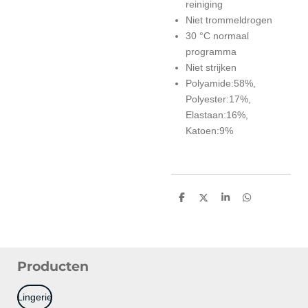
reiniging
Niet trommeldrogen
30 °C normaal
programma
Niet strijken
Polyamide:58%,
Polyester:17%,
Elastaan:16%,
Katoen:9%
D
D
S
D
e
e
h
e
l
e
a
l
e
l
r
e
n
e
n
Producten
Lingerie