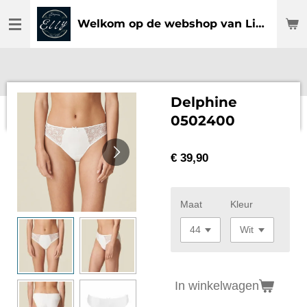
Ga
Welkom op de webshop van Lingerie Elly
direct
naar
de
hoofdinhoud
Delphine
0502400
€ 39,90
Maat
Kleur
In winkelwagen