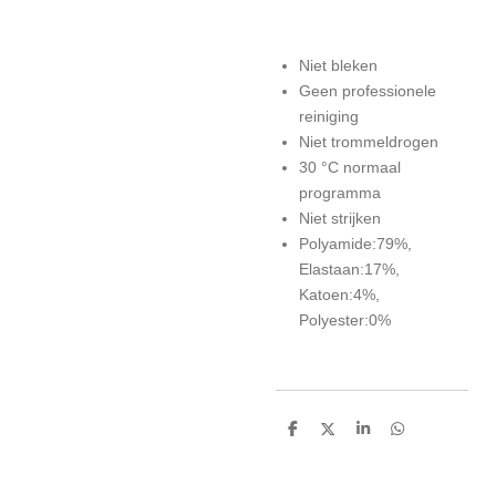
Niet bleken
Geen professionele
reiniging
Niet trommeldrogen
30 °C normaal
programma
Niet strijken
Polyamide:79%,
Elastaan:17%,
Katoen:4%,
Polyester:0%
D
D
S
D
e
e
h
e
l
e
a
l
e
l
r
e