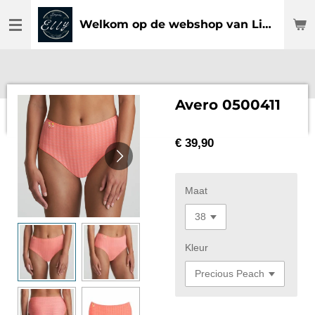
Ga
Welkom op de webshop van Lingerie Elly
direct
naar
de
hoofdinhoud
Avero 0500411
€ 39,90
Maat
Kleur