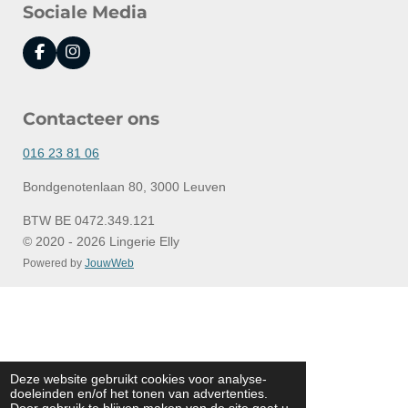
Sociale Media
F
I
a
n
c
s
e
t
Contacteer ons
b
a
o
g
o
r
016 23 81 06
k
a
m
Bondgenotenlaan 80, 3000 Leuven
BTW BE 0472.349.121
© 2020 - 2026 Lingerie Elly
Powered by
JouwWeb
Deze website gebruikt cookies voor analyse-
doeleinden en/of het tonen van advertenties.
Door gebruik te blijven maken van de site gaat u