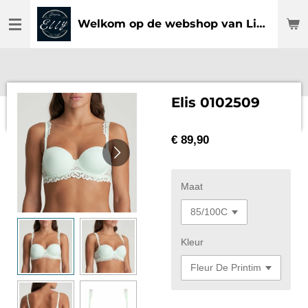
Ga
Welkom op de webshop van Lingerie Elly
direct
naar
de
hoofdinhoud
Elis 0102509
€ 89,90
Maat
Kleur