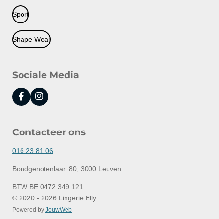
Sport
Shape Wear
Sociale Media
F
I
a
n
c
s
e
t
Contacteer ons
b
a
o
g
o
r
016 23 81 06
k
a
m
Bondgenotenlaan 80, 3000 Leuven
BTW BE 0472.349.121
© 2020 - 2026 Lingerie Elly
Powered by
JouwWeb