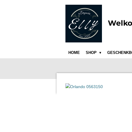
Ga
direct
naar
Welko
de
hoofdinhoud
HOME
SHOP
GESCHENKB