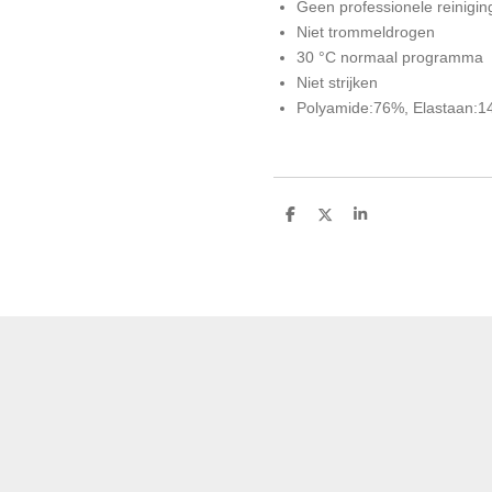
Geen professionele reinigin
Niet trommeldrogen
30 °C normaal programma
Niet strijken
Polyamide:76%, Elastaan:1
D
D
S
e
e
h
l
e
a
e
l
r
n
e