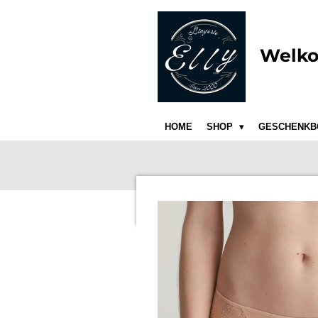
Ga
direct
naar
Welko
de
hoofdinhoud
HOME
SHOP
GESCHENKB