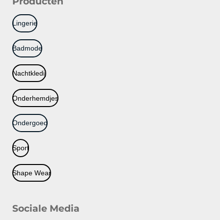
Producten
Lingerie
Badmode
Nachtkledij
Onderhemdjes
Ondergoed
Sport
Shape Wear
Sociale Media