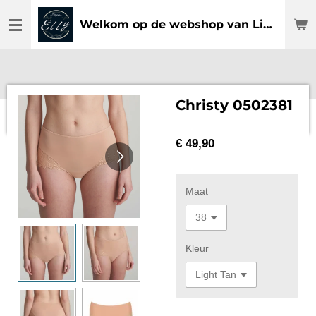
Ga
Welkom op de webshop van Lingerie Elly
direct
naar
de
hoofdinhoud
Christy 0502381
€ 49,90
Maat
Kleur