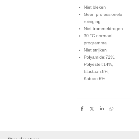
Niet bleken
Geen professionele
reiniging
Niet trommeldrogen
30 °C normaal
programma
Niet strijken
Polyamide:72%,
Polyester:14%,
Elastaan:8%,
Katoen:6%
D
D
S
D
e
e
h
e
l
e
a
l
e
l
r
e
n
e
n