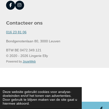
F
I
a
n
c
s
e
t
Contacteer ons
b
a
o
g
o
r
016 23 81 06
k
a
m
Bondgenotenlaan 80, 3000 Leuven
BTW BE 0472.349.121
© 2020 - 2026 Lingerie Elly
Powered by
JouwWeb
Deze website gebruikt cookies voor analyse-
doeleinden en/of het tonen van advertenties.
Door gebruik te blijven maken van de site gaat u
hiermee akkoord.