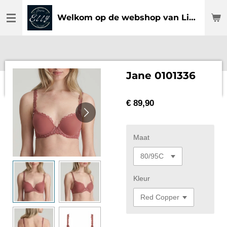
Ga
Welkom op de webshop van Lingerie Elly
direct
naar
de
hoofdinhoud
Jane 0101336
€ 89,90
Maat
Kleur