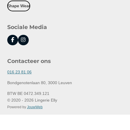
Shape Wear
Sociale Media
F
I
a
n
c
s
e
t
Contacteer ons
b
a
o
g
o
r
016 23 81 06
k
a
m
Bondgenotenlaan 80, 3000 Leuven
BTW BE 0472.349.121
© 2020 - 2026 Lingerie Elly
Powered by
JouwWeb