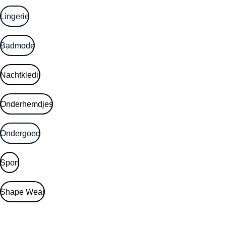
Lingerie
Badmode
Nachtkledij
Onderhemdjes
Ondergoed
Sport
Shape Wear