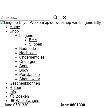
Welkom op de webshop van Lingerie Elly
Home
Shop
Lingerie
BH's
Slippen
Badmode
Nachtkledij
Onderhemdjes
Ondergoed
Sport
Body
Port Jartelle
Shape wear
Geschenkbonnen
Retour
Info
Zoeken
Winkelwagen
Jane 0601330