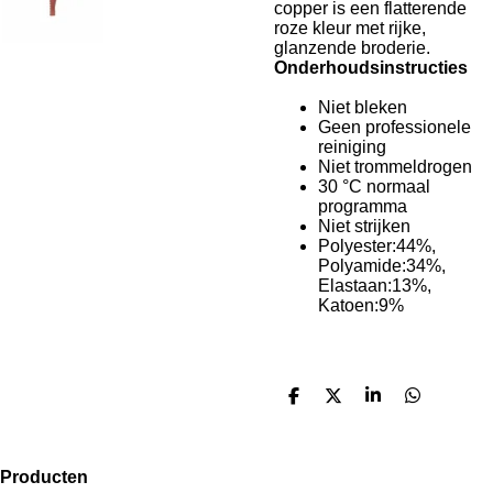
copper is een flatterende
roze kleur met rijke,
glanzende broderie.
Onderhoudsinstructies
Niet bleken
Geen professionele
reiniging
Niet trommeldrogen
30 °C normaal
programma
Niet strijken
Polyester:44%,
Polyamide:34%,
Elastaan:13%,
Katoen:9%
D
D
S
D
e
e
h
e
l
e
a
l
e
l
r
e
n
e
n
Producten