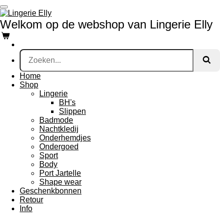
Ga
direct
Welkom op de webshop van Lingerie Elly
naar
de
hoofdinhoud
Home
Shop
Lingerie
BH's
Slippen
Badmode
Nachtkledij
Onderhemdjes
Ondergoed
Sport
Body
Port Jartelle
Shape wear
Geschenkbonnen
Retour
Info