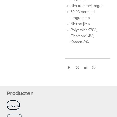
Niet trommeldrogen
30 °C normaal
programma
Niet strijken
Polyamide:78%,
Elastaan:14%,
Katoen:8%
D
D
S
D
e
e
h
e
l
e
a
l
e
l
r
e
n
e
n
Producten
Lingerie