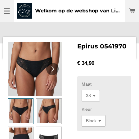
Ga
Welkom op de webshop van Lingerie Elly
direct
naar
de
hoofdinhoud
Epirus 0541970
€ 34,90
Maat
Kleur