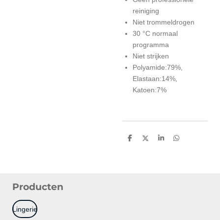
reiniging
Niet trommeldrogen
30 °C normaal
programma
Niet strijken
Polyamide:79%,
Elastaan:14%,
Katoen:7%
D
D
S
D
e
e
h
e
l
e
a
l
e
l
r
e
n
e
n
Producten
Lingerie