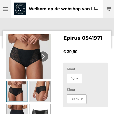
Ga
Welkom op de webshop van Lingerie Elly
direct
naar
de
hoofdinhoud
Epirus 0541971
€ 39,90
Maat
Kleur