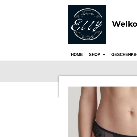
Ga
direct
naar
Welko
de
hoofdinhoud
HOME
SHOP
GESCHENKB