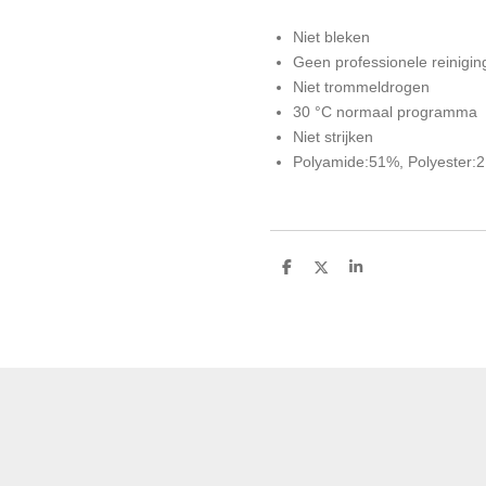
Niet bleken
Geen professionele reinigin
Niet trommeldrogen
30 °C normaal programma
Niet strijken
Polyamide:51%, Polyester:
D
D
S
e
e
h
l
e
a
e
l
r
n
e