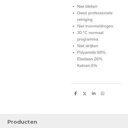
Niet bleken
Geen professionele
reiniging
Niet trommeldrogen
30 °C normaal
programma
Niet strijken
Polyamide:68%,
Elastaan:26%,
Katoen:6%
D
D
S
D
e
e
h
e
l
e
a
l
e
l
r
e
n
e
n
Producten