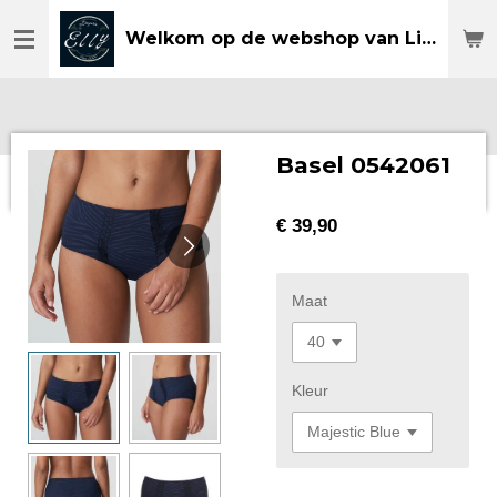
Ga
Welkom op de webshop van Lingerie Elly
direct
naar
de
hoofdinhoud
Basel 0542061
€ 39,90
Maat
Kleur