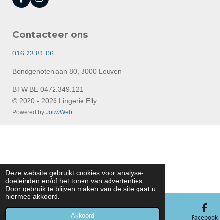
F
I
a
n
c
s
e
t
Contacteer ons
b
a
o
g
o
r
016 23 81 06
k
a
m
Bondgenotenlaan 80, 3000 Leuven
BTW BE 0472.349.121
© 2020 - 2026 Lingerie Elly
Powered by
JouwWeb
Deze website gebruikt cookies voor analyse-
doeleinden en/of het tonen van advertenties.
Door gebruik te blijven maken van de site gaat u
hiermee akkoord.
Akkoord
E-mailadres
Telefoonnummer
Kaart
Facebook