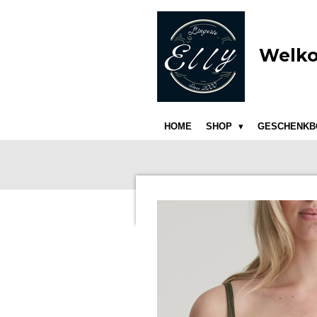
Ga
direct
naar
Welko
de
hoofdinhoud
HOME
SHOP
GESCHENKB