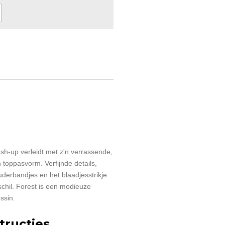
h-up verleidt met z'n verrassende,
toppasvorm. Verfijnde details,
derbandjes en het blaadjesstrikje
chil. Forest is een modieuze
ssin.
ructies