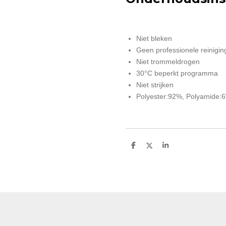
Niet bleken
Geen professionele reinigin
Niet trommeldrogen
30°C beperkt programma
Niet strijken
Polyester:92%, Polyamide:
D
D
S
e
e
h
l
e
a
e
l
r
n
e