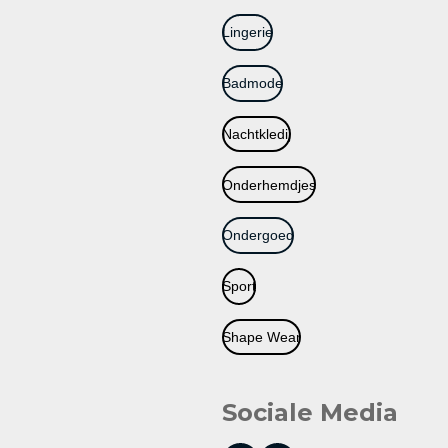
Lingerie
Badmode
Nachtkledij
Onderhemdjes
Ondergoed
Sport
Shape Wear
Sociale Media