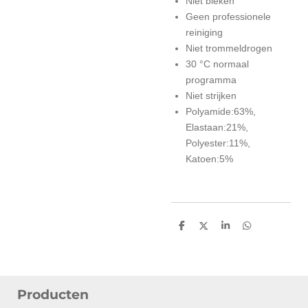
Niet bleken
Geen professionele
reiniging
Niet trommeldrogen
30 °C normaal
programma
Niet strijken
Polyamide:63%,
Elastaan:21%,
Polyester:11%,
Katoen:5%
D
D
S
D
e
e
h
e
l
e
a
l
e
l
r
e
n
e
n
Producten