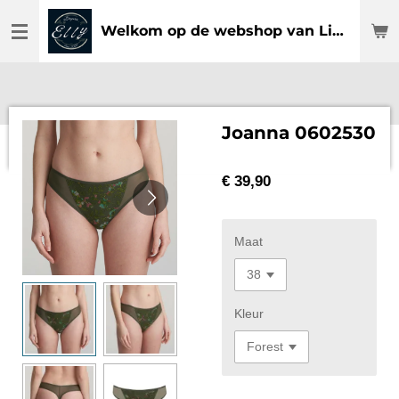
Ga
Welkom op de webshop van Lingerie Elly
direct
naar
de
hoofdinhoud
Joanna 0602530
€ 39,90
Maat
Kleur