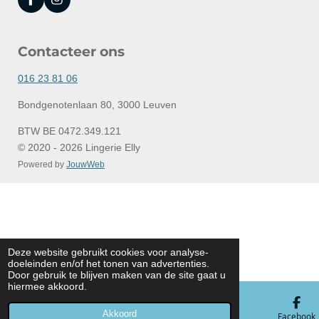
F
I
a
n
c
s
e
t
Contacteer ons
b
a
o
g
o
r
016 23 81 06
k
a
m
Bondgenotenlaan 80, 3000 Leuven
BTW BE 0472.349.121
© 2020 - 2026 Lingerie Elly
Powered by
JouwWeb
Deze website gebruikt cookies voor analyse-
doeleinden en/of het tonen van advertenties.
Door gebruik te blijven maken van de site gaat u
hiermee akkoord.
Akkoord
E-mailadres
Telefoonnummer
Kaart
Facebook