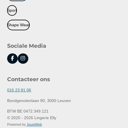
Sport
Shape Wear
Sociale Media
F
I
a
n
c
s
e
t
Contacteer ons
b
a
o
g
o
r
016 23 81 06
k
a
m
Bondgenotenlaan 80, 3000 Leuven
BTW BE 0472.349.121
© 2020 - 2026 Lingerie Elly
Powered by
JouwWeb