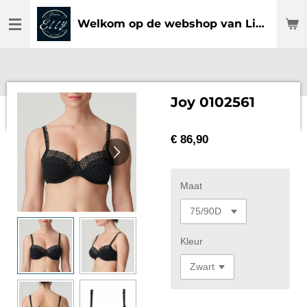
Ga
Welkom op de webshop van Lingerie Elly
direct
naar
de
hoofdinhoud
Joy 0102561
€ 86,90
Maat
Kleur