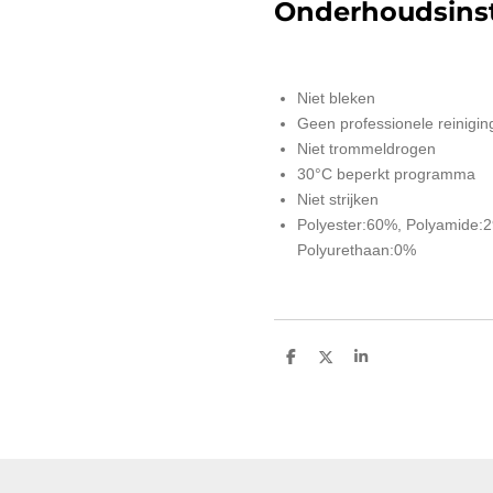
Onderhoudsinst
Niet bleken
Geen professionele reinigin
Niet trommeldrogen
30°C beperkt programma
Niet strijken
Polyester:60%, Polyamide:
Polyurethaan:0%
D
D
S
e
e
h
l
e
a
e
l
r
n
e