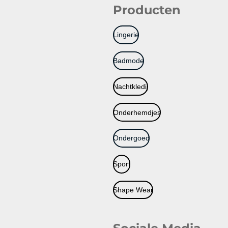
Producten
Lingerie
Badmode
Nachtkledij
Onderhemdjes
Ondergoed
Sport
Shape Wear