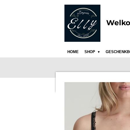
Ga
direct
naar
Welko
de
hoofdinhoud
HOME
SHOP
GESCHENKB