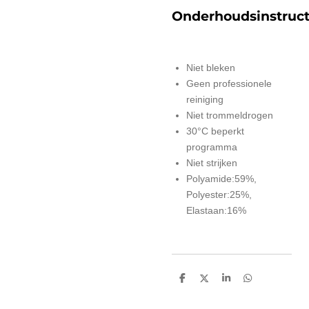
Onderhoudsinstruct
Niet bleken
Geen professionele
reiniging
Niet trommeldrogen
30°C beperkt
programma
Niet strijken
Polyamide:59%,
Polyester:25%,
Elastaan:16%
D
D
S
D
e
e
h
e
l
e
a
l