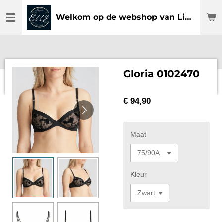
Ga
Welkom op de webshop van Lingerie Elly
direct
naar
de
hoofdinhoud
Gloria 0102470
€ 94,90
Maat
Kleur