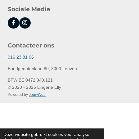
Sociale Media
F
I
a
n
c
s
e
t
Contacteer ons
b
a
o
g
o
r
016 23 81 06
k
a
m
Bondgenotenlaan 80, 3000 Leuven
BTW BE 0472.349.121
© 2020 - 2026 Lingerie Elly
Powered by
JouwWeb
Deze website gebruikt cookies voor analyse-