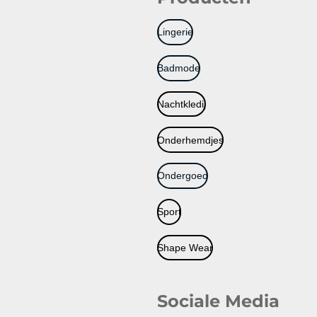
Lingerie
Badmode
Nachtkledij
Onderhemdjes
Ondergoed
Sport
Shape Wear
Sociale Media