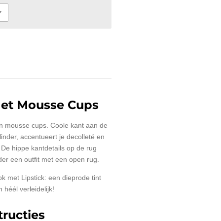
Met Mousse Cups
n mousse cups. Coole kant aan de
inder, accentueert je decolleté en
. De hippe kantdetails op de rug
der een outfit met een open rug.
k met Lipstick: een dieprode tint
 héél verleidelijk!
ructies