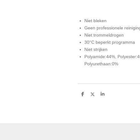
Niet bleken
Geen professionele reinigin
Niet trommeldrogen
30°C beperkt programma
Niet strijken
Polyamide:44%, Polyester:
Polyurethaan:0%
D
D
S
e
e
h
l
e
a
e
l
r
n
e