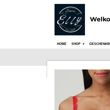
Ga
direct
naar
Welko
de
hoofdinhoud
HOME
SHOP
GESCHENKB