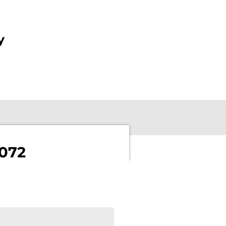
y
072