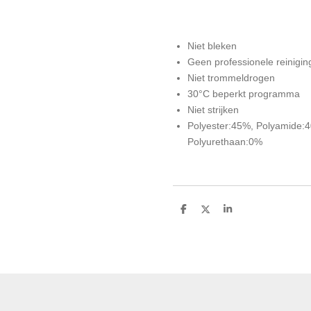
Niet bleken
Geen professionele reinigin
Niet trommeldrogen
30°C beperkt programma
Niet strijken
Polyester:45%, Polyamide:
Polyurethaan:0%
D
D
S
e
e
h
l
e
a
e
l
r
n
e