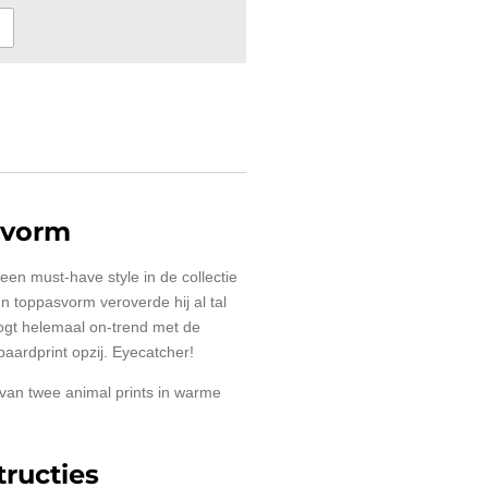
tvorm
en must-have style in de collectie
n toppasvorm veroverde hij al tal
gt helemaal on-trend met de
paardprint opzij. Eyecatcher!
van twee animal prints in warme
ructies