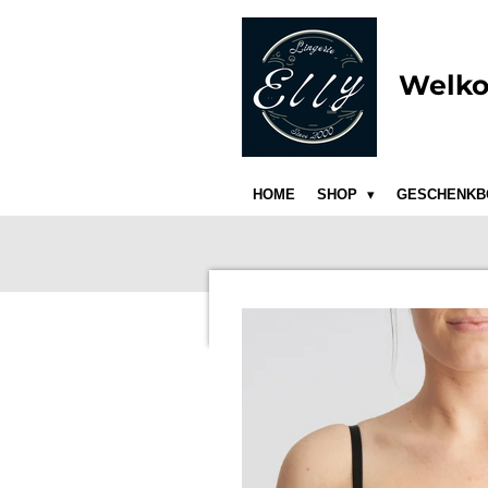
Ga
direct
naar
Welko
de
hoofdinhoud
HOME
SHOP
GESCHENKB