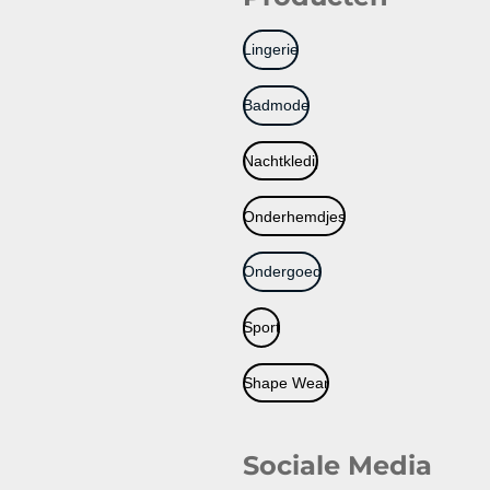
Lingerie
Badmode
Nachtkledij
Onderhemdjes
Ondergoed
Sport
Shape Wear
Sociale Media