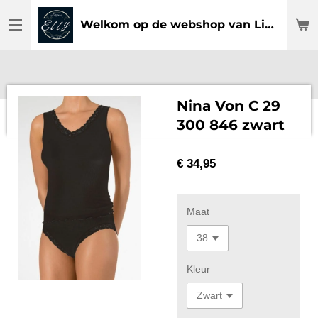
Ga
Welkom op de webshop van Lingerie Elly
direct
naar
de
hoofdinhoud
Nina Von C 29
300 846 zwart
€ 34,95
Maat
Kleur