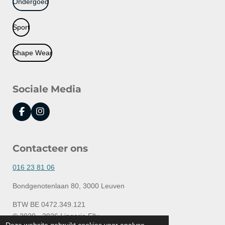
Ondergoed
Sport
Shape Wear
Sociale Media
F
I
a
n
c
s
e
t
Contacteer ons
b
a
o
g
o
r
016 23 81 06
k
a
m
Bondgenotenlaan 80, 3000 Leuven
BTW BE 0472.349.121
© 2020 - 2026 Lingerie Elly
Deze website gebruikt cookies voor analyse-