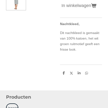
In winkelwagen
Nachtkleed,
Dit nachtkleed is gemaakt
van 100% katoen, het wit
groen ruitmotief geeft een
frisse look.
D
D
S
D
e
e
h
e
l
e
a
l
e
l
r
e
n
e
n
Producten
Lingerie