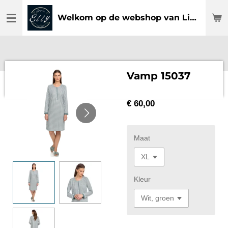
Ga
Welkom op de webshop van Lingerie Elly
direct
naar
de
hoofdinhoud
Vamp 15037
€ 60,00
Maat
Kleur