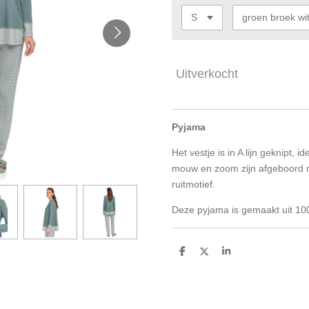
Uitverkocht
Pyjama
Het vestje is in A lijn geknipt, 
mouw en zoom zijn afgeboord me
ruitmotief.
Deze pyjama is gemaakt uit 1
D
D
S
e
e
h
l
e
a
e
l
r
n
e