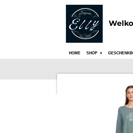
Ga
direct
naar
Welko
de
hoofdinhoud
HOME
SHOP
GESCHENKB