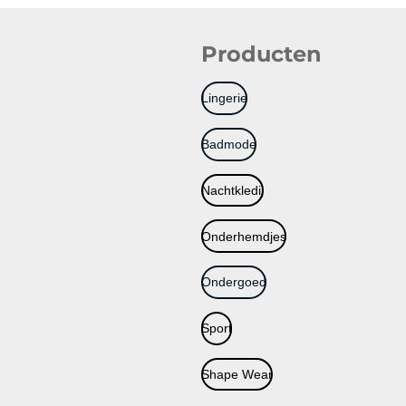
Producten
Lingerie
Badmode
Nachtkledij
Onderhemdjes
Ondergoed
Sport
Shape Wear