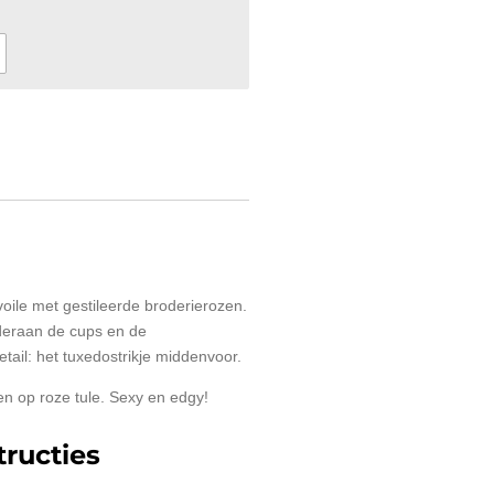
ile met gestileerde broderierozen.
nderaan de cups en de
tail: het tuxedostrikje middenvoor.
en op roze tule. Sexy en edgy!
ructies