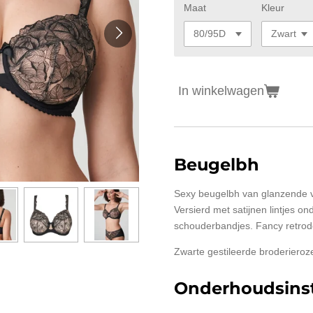
Maat
Kleur
In winkelwagen
Beugelbh
Sexy beugelbh van glanzende vo
Versierd met satijnen lintjes o
schouderbandjes. Fancy retrode
Zwarte gestileerde broderieroz
Onderhoudsinst