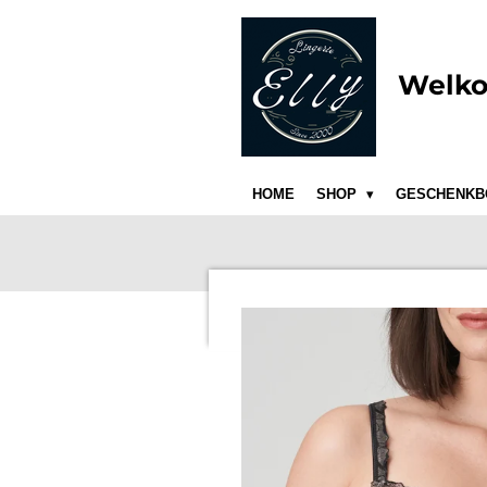
Ga
direct
naar
Welko
de
hoofdinhoud
HOME
SHOP
GESCHENKB