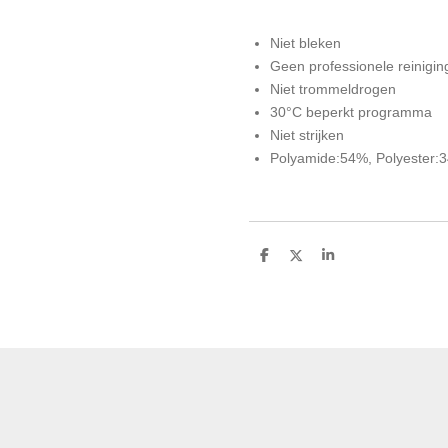
Niet bleken
Geen professionele reinigin
Niet trommeldrogen
30°C beperkt programma
Niet strijken
Polyamide:54%, Polyester:
D
D
S
e
e
h
l
e
a
e
l
r
n
e