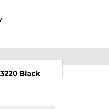
y
63220 Black