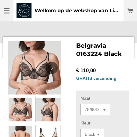
Ga
Welkom op de webshop van Lingerie Elly
direct
naar
de
hoofdinhoud
Belgravia
0163224 Black
€ 110,00
GRATIS verzending
Maat
Kleur