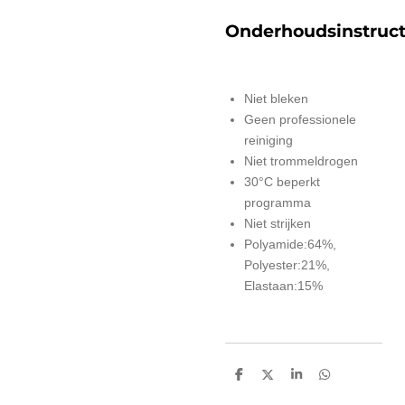
Onderhoudsinstruct
Niet bleken
Geen professionele
reiniging
Niet trommeldrogen
30°C beperkt
programma
Niet strijken
Polyamide:64%,
Polyester:21%,
Elastaan:15%
D
D
S
D
e
e
h
e
l
e
a
l