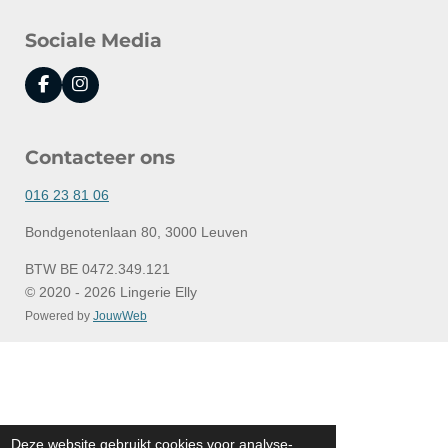
Sociale Media
F
I
a
n
c
s
e
t
Contacteer ons
b
a
o
g
o
r
016 23 81 06
k
a
m
Bondgenotenlaan 80, 3000 Leuven
BTW BE 0472.349.121
© 2020 - 2026 Lingerie Elly
Powered by
JouwWeb
Deze website gebruikt cookies voor analyse-