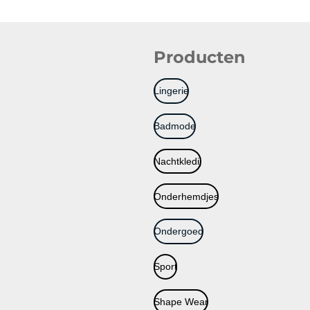
Producten
Lingerie
Badmode
Nachtkledij
Onderhemdjes
Ondergoed
Sport
Shape Wear