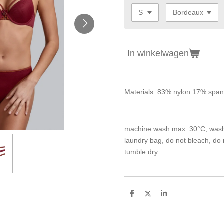
In winkelwagen
Materials: 83% nylon 17% spa
machine wash max. 30°C, wash w
laundry bag, do not bleach, do n
tumble dry
D
D
S
e
e
h
l
e
a
e
l
r