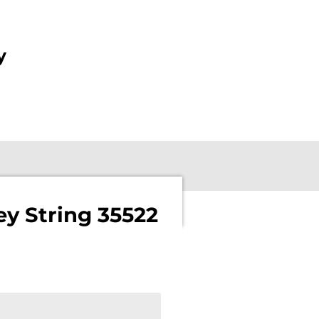
y
y String 35522