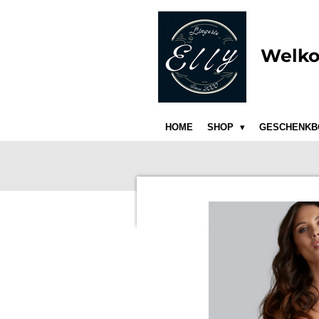
Ga
direct
naar
Welko
de
hoofdinhoud
HOME
SHOP
GESCHENKB