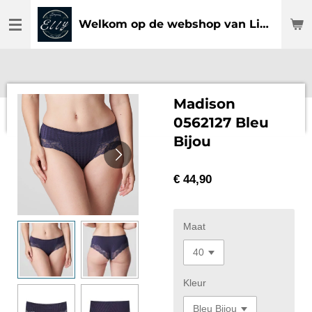
Ga
Welkom op de webshop van Lingerie Elly
direct
naar
de
hoofdinhoud
Madison
0562127 Bleu
Bijou
€ 44,90
Maat
Kleur