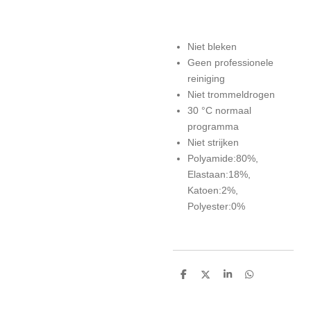
Niet bleken
Geen professionele
reiniging
Niet trommeldrogen
30 °C normaal
programma
Niet strijken
Polyamide:80%,
Elastaan:18%,
Katoen:2%,
Polyester:0%
D
D
S
D
e
e
h
e
l
e
a
l
e
l
r
e