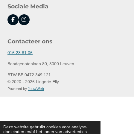
Sociale Media
F
I
a
n
c
s
e
t
Contacteer ons
b
a
o
g
o
r
016 23 81 06
k
a
m
Bondgenotenlaan 80, 3000 Leuven
BTW BE 0472.349.121
© 2020 - 2026 Lingerie Elly
Powered by
JouwWeb
Deze website gebruikt cookies voor analyse-
doeleinden en/of het tonen van advertenties.