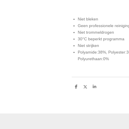
Niet bleken
Geen professionele reinigin
Niet trommeldrogen
30°C beperkt programma
Niet strijken
Polyamide:38%, Polyester:
Polyurethaan:0%
D
D
S
e
e
h
l
e
a
e
l
r
n
e