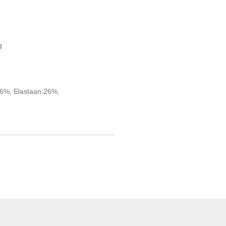
g
36%, Elastaan:26%,