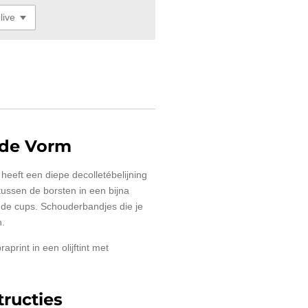
de Vorm
eeft een diepe decolletébelijning
 tussen de borsten in een bijna
n de cups. Schouderbandjes die je
n.
aprint in een olijftint met
ructies