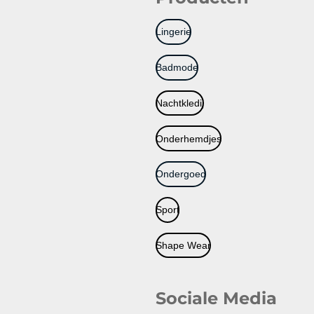
Lingerie
Badmode
Nachtkledij
Onderhemdjes
Ondergoed
Sport
Shape Wear
Sociale Media