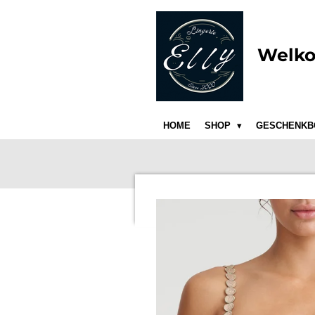
Ga
direct
naar
Welko
de
hoofdinhoud
HOME
SHOP
GESCHENKB