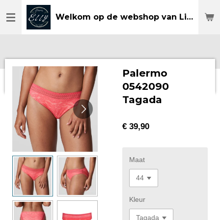
Ga
Welkom op de webshop van Lingerie Elly
direct
naar
de
hoofdinhoud
Palermo
0542090
Tagada
€ 39,90
Maat
Kleur