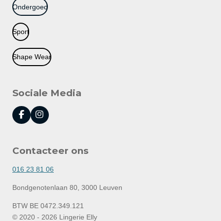
Ondergoed
Sport
Shape Wear
Sociale Media
F
I
a
n
c
s
e
t
Contacteer ons
b
a
o
g
o
r
016 23 81 06
k
a
m
Bondgenotenlaan 80, 3000 Leuven
BTW BE 0472.349.121
© 2020 - 2026 Lingerie Elly