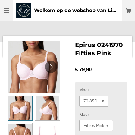
Ga
Welkom op de webshop van Lingerie Elly
direct
naar
de
hoofdinhoud
Epirus 0241970
Fifties Pink
€ 79,90
Maat
Kleur