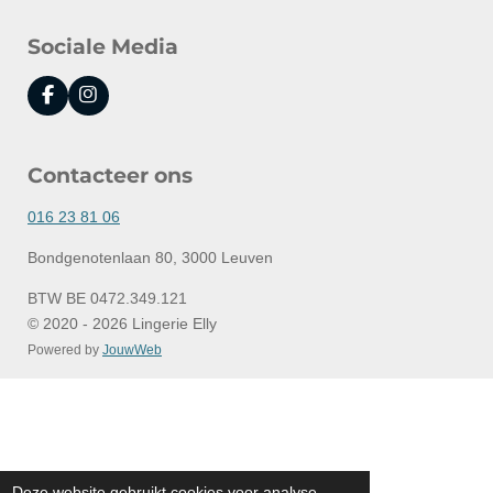
Sociale Media
F
I
a
n
c
s
e
t
Contacteer ons
b
a
o
g
o
r
016 23 81 06
k
a
m
Bondgenotenlaan 80, 3000 Leuven
BTW BE 0472.349.121
© 2020 - 2026 Lingerie Elly
Powered by
JouwWeb
Deze website gebruikt cookies voor analyse-