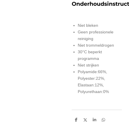
Onderhoudsinstruct
Niet bleken
Geen professionele
reiniging
Niet trommeldrogen
30°C beperkt
programma
Niet strijken
Polyamide:66%,
Polyester:22%,
Elastaan:12%,
Polyurethaan:0%
D
D
S
D
e
e
h
e