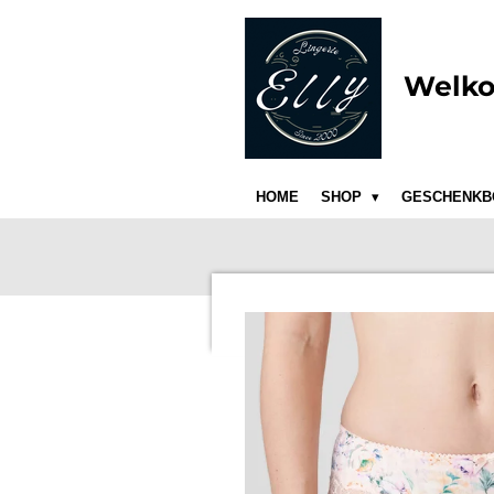
Ga
direct
naar
Welko
de
hoofdinhoud
HOME
SHOP
GESCHENKB