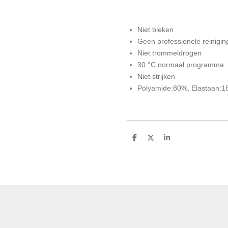
Niet bleken
Geen professionele reinigin
Niet trommeldrogen
30 °C normaal programma
Niet strijken
Polyamide:80%, Elastaan:1
D
D
S
e
e
h
l
e
a
e
l
r
n
e