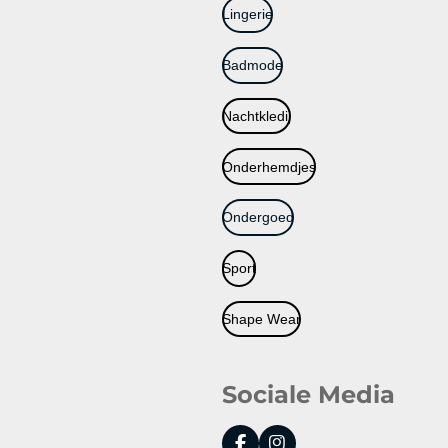
Lingerie
Badmode
Nachtkledij
Onderhemdjes
Ondergoed
Sport
Shape Wear
Sociale Media