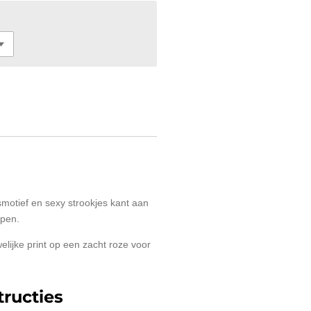
smotief en sexy strookjes kant aan
open.
lijke print op een zacht roze voor
ructies