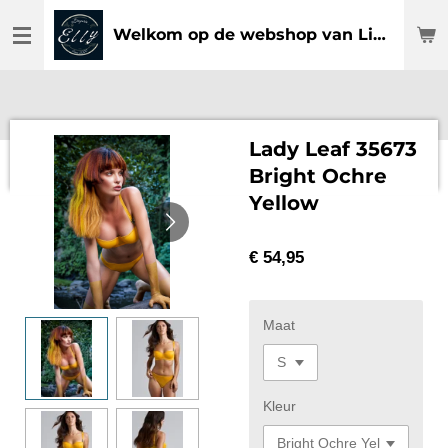
Ga
Welkom op de webshop van Lingerie Elly
direct
naar
de
hoofdinhoud
Lady Leaf 35673
Bright Ochre
Yellow
€ 54,95
Maat
Kleur