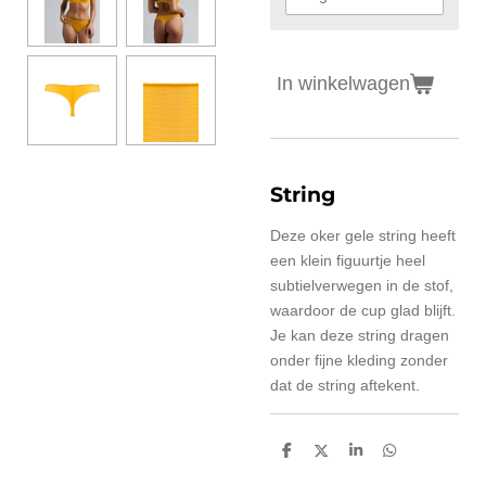
In winkelwagen
String
Deze oker gele string heeft
een klein figuurtje heel
subtielverwegen in de stof,
waardoor de cup glad blijft.
Je kan deze string dragen
onder fijne kleding zonder
dat de string aftekent.
D
D
S
D
e
e
h
e