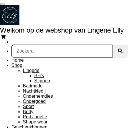
Ga
direct
naar
de
hoofdinhoud
Welkom op de webshop van Lingerie Elly
Home
Shop
Lingerie
BH's
Slippen
Badmode
Nachtkledij
Onderhemdjes
Ondergoed
Sport
Body
Port Jartelle
Shape wear
Geschenkbonnen