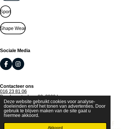
Sport
Shape Wear
Sociale Media
F
I
a
n
c
s
e
t
Contacteer ons
b
a
016 23 81 06
o
g
Bondgenotenlaan 80, 3000 Leuven
o
r
Deze website gebruikt cookies voor analyse-
BTW BE 0472.349.121
k
a
doeleinden en/of het tonen van advertenties. Door
© 2020 - 2026 Lingerie Elly
m
gebruik te blijven maken van de site gaat u
Powered by
JouwWeb
hiermee akkoord.
Akkoord
E-mailadres
Telefoonnummer
Kaart
Facebook