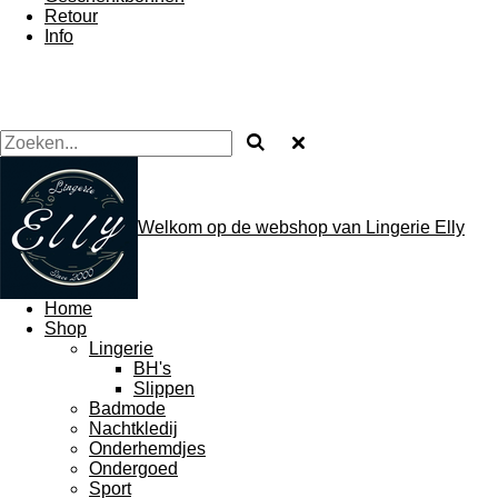
Retour
Info
Welkom op de webshop van Lingerie Elly
Home
Shop
Lingerie
BH's
Slippen
Badmode
Nachtkledij
Onderhemdjes
Ondergoed
Sport