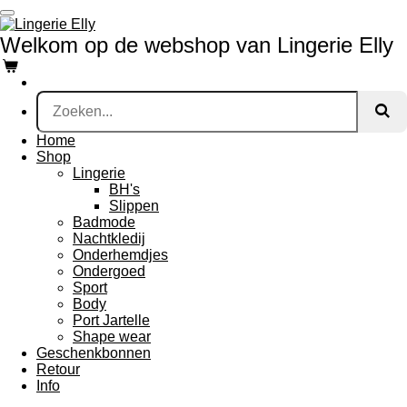
Ga
direct
Welkom op de webshop van Lingerie Elly
naar
de
hoofdinhoud
Home
Shop
Lingerie
BH's
Slippen
Badmode
Nachtkledij
Onderhemdjes
Ondergoed
Sport
Body
Port Jartelle
Shape wear
Geschenkbonnen
Retour
Info