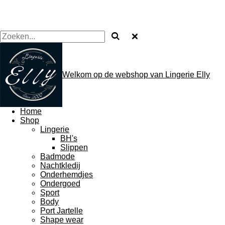
Welkom op de webshop van Lingerie Elly
Home
Shop
Lingerie
BH's
Slippen
Badmode
Nachtkledij
Onderhemdjes
Ondergoed
Sport
Body
Port Jartelle
Shape wear