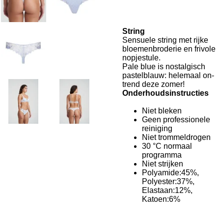
String
Sensuele string met rijke
bloemenbroderie en frivole
nopjestule.
Pale blue is nostalgisch
pastelblauw: helemaal on-
trend deze zomer!
Onderhoudsinstructies
Niet bleken
Geen professionele
reiniging
Niet trommeldrogen
30 °C normaal
programma
Niet strijken
Polyamide:45%,
Polyester:37%,
Elastaan:12%,
Katoen:6%