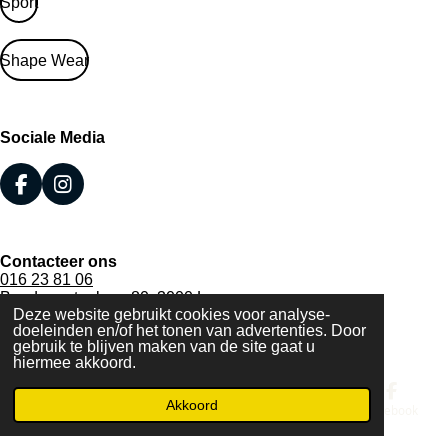
Sport
Shape Wear
Sociale Media
F
I
a
n
c
s
e
t
Contacteer ons
b
a
016 23 81 06
o
g
Bondgenotenlaan 80, 3000 Leuven
o
r
Deze website gebruikt cookies voor analyse-
BTW BE 0472.349.121
k
a
doeleinden en/of het tonen van advertenties. Door
© 2020 - 2026 Lingerie Elly
m
gebruik te blijven maken van de site gaat u
Powered by
JouwWeb
hiermee akkoord.
Akkoord
E-mailadres
Telefoonnummer
Kaart
Facebook