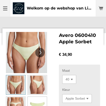
Ga
Welkom op de webshop van Lingerie Elly
direct
naar
de
hoofdinhoud
Avero 0600410
Apple Sorbet
€ 34,90
Maat
Kleur