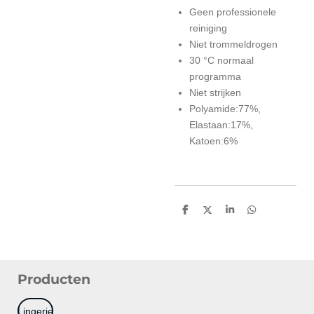
Geen professionele
reiniging
Niet trommeldrogen
30 °C normaal
programma
Niet strijken
Polyamide:77%,
Elastaan:17%,
Katoen:6%
D
D
S
D
e
e
h
e
l
e
a
l
e
l
r
e
n
e
n
Producten
Lingerie